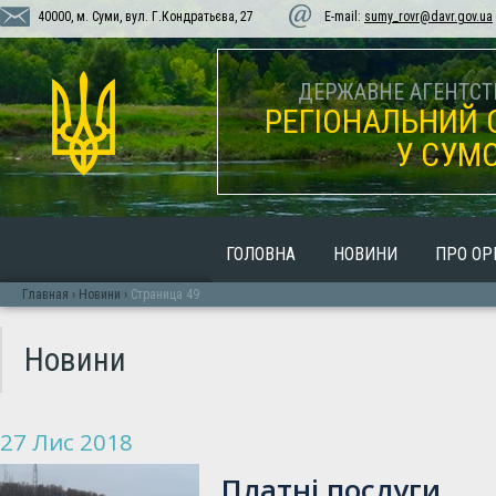
40000, м. Суми, вул. Г.Кондратьєва, 27
E-mail:
sumy_rovr@davr.gov.ua
ДЕРЖАВНЕ АГЕНТСТВ
РЕГІОНАЛЬНИЙ 
У СУМС
ГОЛОВНА
НОВИНИ
ПРО ОР
Главная
›
Новини
›
Страница 49
Новини
27 Лис 2018
Платні послуги