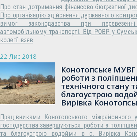
Про стан дотримання фінансово-бюджетної дис
Про організацію здійснення державного контр
вимог законодавства при перевезенн
автомобільному транспорті. Від РОВР у Сумські
колегії взяв
22 Лис 2018
Конотопське МУВГ
роботи з поліпшен
технічного стану т
благоустрою водой
Вирівка Конотопсь
Працівниками Конотопського міжрайонного у
господарства завершуються роботи з поліпшенн
та благоустрою водойми в с. Вирівка Коно