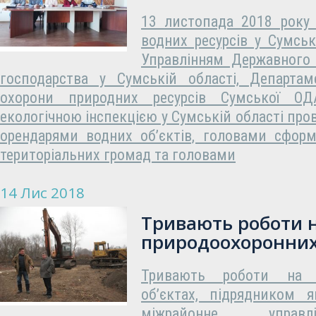
13 листопада 2018 року 
водних ресурсів у Сумськ
Управлінням Державного 
господарства у Сумській області, Департам
охорони природних ресурсів Сумської О
екологічною інспекцією у Сумській області пров
орендарями водних об’єктів, головами сформ
територіальних громад та головами
14 Лис 2018
Тривають роботи 
природоохоронних
Тривають роботи на п
об’єктах, підрядником 
міжрайонне управ