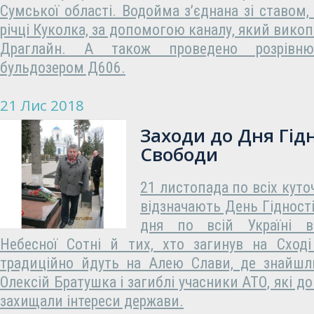
Сумської області. Водойма з’єднана зі ставом,
річці Куколка, за допомогою каналу, який вико
Драглайн. А також проведено розрівнюв
бульдозером Д606.
21 Лис 2018
Заходи до Дня Гідн
Свободи
21 листопада по всіх кут
відзначають День Гідност
дня по всій Україні в
Небесної Сотні й тих, хто загинув на Сході
традиційно йдуть на Алею Слави, де знайшл
Олексій Братушка і загиблі учасники АТО, які д
захищали інтереси держави.