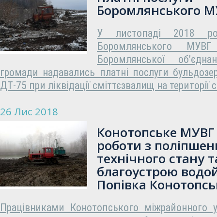
Боромлянського М
У листопаді 2018 ро
Боромлянського МУВГ
Боромлянської об’єднан
громади надавались платні послуги бульдозер
ДТ-75 при ліквідації сміттєзвалищ на території 
26 Лис 2018
Конотопське МУВГ
роботи з поліпшен
технічного стану т
благоустрою водой
Попівка Конотопсь
Працівниками Конотопського міжрайонного у