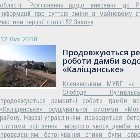
області. Роз’яснення щодо внесення до Ре
інформації про суттєві зміни в майновому с
частини першої статті 52 Закону
12 Лис 2018
Продовжуються ре
роботи дамби вод
«Каліщанське»
Клевенським МУВГ на т
Слобода Путивльс
продовжуються ремонтні роботи дамби 
«Каліщанське» осушувальної системи «Мол
району. Наразі управлінням проводиться бето
плитами кріплення мокрого укосу дамби во
проведенням бетонування стики були обро