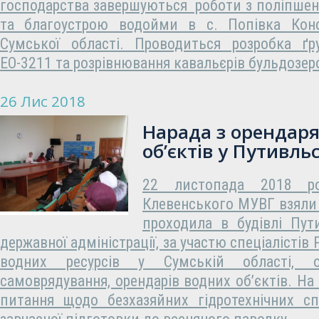
господарства завершуються роботи з поліпшенн
та благоустрою водойми в с. Попівка Коно
Сумської області. Проводиться розробка ґр
ЕО-3211 та розрівнювання кавальєрів бульдозе
26 Лис 2018
Нарада з орендар
об’єктів у Путивль
22 листопада 2018 ро
Клевенського МУВГ взяли 
проходила в будівлі Пут
державної адміністрації, за участю спеціалістів
водних ресурсів у Сумській області, о
самоврядування, орендарів водних об’єктів. На
питання щодо безхазяйних гідротехнічних сп