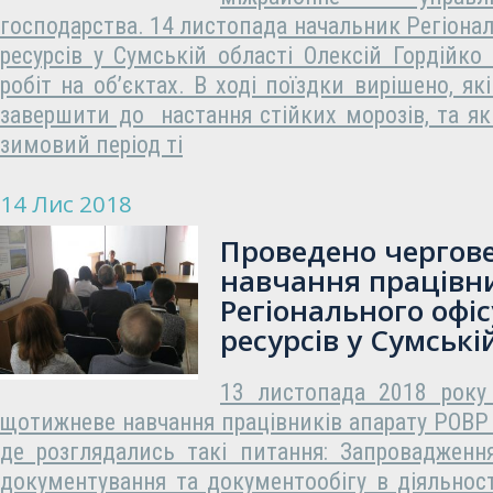
господарства. 14 листопада начальник Регіонал
ресурсів у Сумській області Олексій Гордійко 
робіт на об’єктах. В ході поїздки вирішено, я
завершити до настання стійких морозів, та як
зимовий період ті
14 Лис 2018
Проведено чергов
навчання працівни
Регіонального офі
ресурсів у Сумські
13 листопада 2018 року 
щотижневе навчання працівників апарату РОВР у
де розглядались такі питання: Запровадженн
документування та документообігу в діяльнос