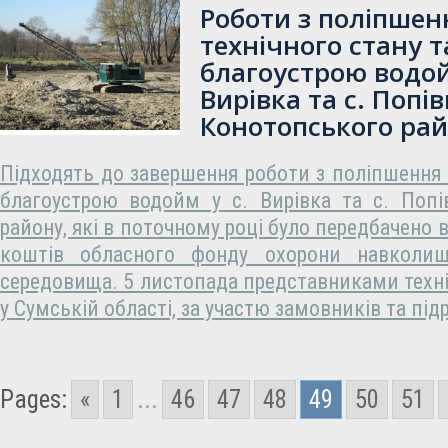
Роботи з поліпшен
технічного стану т
благоустрою водой
Вирівка та с. Попів
Конотопського ра
Підходять до завершення роботи з поліпшення т
благоустрою водойм у с. Вирівка та с. Попі
району, які в поточному році було передбачено 
коштів обласного фонду охорони навколиш
середовища. 5 листопада представниками техні
у Сумській області, за участю замовників та пі
Pages:
«
1
...
46
47
48
49
50
51