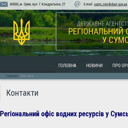
40000, м. Суми, вул. Г.Кондратьєва, 27
E-mail:
sumy_rovr@davr.gov.ua
ДЕРЖАВНЕ АГЕНТСТВ
РЕГІОНАЛЬНИЙ 
У СУМС
ГОЛОВНА
НОВИНИ
ПРО ОР
Главная
›
Контакти
Контакти
Регіональний офіс водних ресурсів у Сумсь