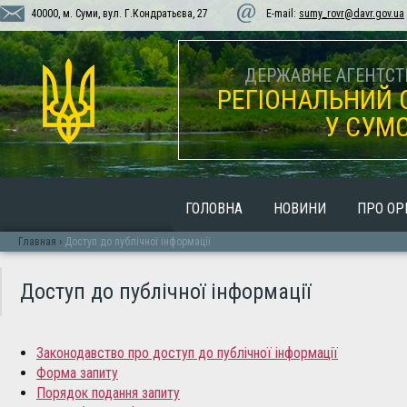
40000, м. Суми, вул. Г.Кондратьєва, 27
E-mail:
sumy_rovr@davr.gov.ua
ДЕРЖАВНЕ АГЕНТСТВ
РЕГІОНАЛЬНИЙ 
У СУМС
ГОЛОВНА
НОВИНИ
ПРО ОР
Главная
›
Доступ до публічної інформації
Доступ до публічної інформації
Законодавство про доступ до публічної інформації
Форма запиту
Порядок подання запиту