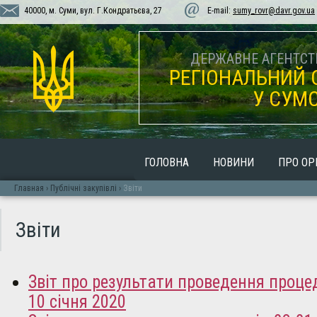
40000, м. Суми, вул. Г.Кондратьєва, 27
E-mail:
sumy_rovr@davr.gov.ua
ДЕРЖАВНЕ АГЕНТСТВ
РЕГІОНАЛЬНИЙ 
У СУМС
ГОЛОВНА
НОВИНИ
ПРО ОР
Главная
›
Публічні закупiвлi
›
Звіти
Звіти
Звіт про результати проведення проце
10 січня 2020