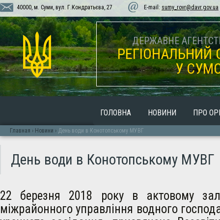
40000, м. Суми, вул. Г.Кондратьєва, 27
E-mail:
sumy_rovr@davr.gov.ua
ДЕРЖАВНЕ АГЕНТСТВ
РЕГІОНАЛЬНИЙ 
У СУМС
ГОЛОВНА
НОВИНИ
ПРО ОР
Главная
›
Новини
›
День води в Конотопському МУВГ
День води в Конотопському МУВГ
22 березня 2018 року в актовому зал
міжрайонного управління водного господ