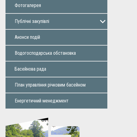
Фотогалерея
Публічні закупiвлi
Річний план
Додаток до річного плану
Інформація про закупівлі
Звіти
Анонси подій
Водогосподарська обстановка
Басейнова рада
План управління річковим басейном
Енергетичний менеджмент