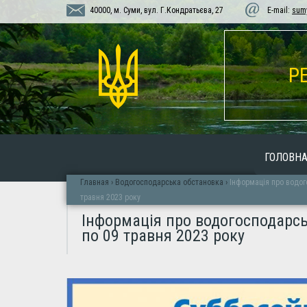
40000, м. Суми, вул. Г.Кондратьєва, 27
E-mail:
sum
Р
ГОЛОВН
Главная
›
Водогосподарська обстановка
›
Інформація про водого
травня 2023 року
Інформація про водогосподарськ
по 09 травня 2023 року