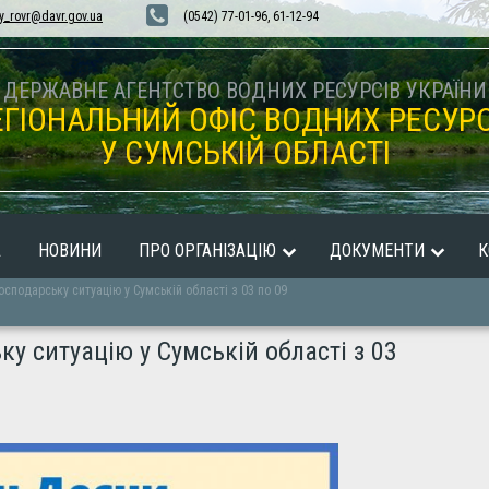
y_rovr@davr.gov.ua
(0542) 77-01-96, 61-12-94
ДЕРЖАВНЕ АГЕНТСТВО ВОДНИХ РЕСУРСІВ УКРАЇНИ
ЕГІОНАЛЬНИЙ ОФІС ВОДНИХ РЕСУРС
У СУМСЬКІЙ ОБЛАСТІ
А
НОВИНИ
ПРО ОРГАНІЗАЦІЮ
ДОКУМЕНТИ
К
сподарську ситуацію у Сумській області з 03 по 09
у ситуацію у Сумській області з 03