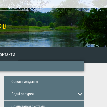
ІВ
ОНТАКТИ
Основнi завдaння
Воднi ресурси
Оренда водних об’єктів
Осушувальнi системи