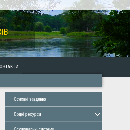
ІВ
ОНТАКТИ
Основнi завдaння
Воднi ресурси
Оренда водних об’єктів
Осушувальнi системи