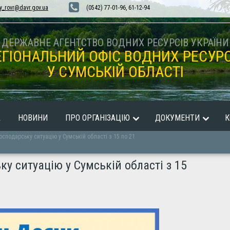
y_rovr@davr.gov.ua
(0542) 77-01-96, 61-12-94
ДЕРЖАВНЕ АГЕНТСТВО ВОДНИХ РЕСУРСІВ УКРАЇНИ
ЕГІОНАЛЬНИЙ ОФІС ВОДНИХ РЕСУРС
У СУМСЬКІЙ ОБЛАСТІ
А
НОВИНИ
ПРО ОРГАНІЗАЦІЮ
ДОКУМЕНТИ
К
сподарську ситуацію у Сумській області з 15 по 21
у ситуацію у Сумській області з 15