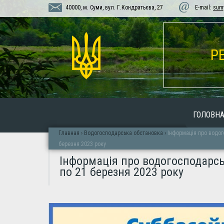
40000, м. Суми, вул. Г.Кондратьєва, 27
E-mail:
sum
Р
ГОЛОВН
Главная
›
Водогосподарська обстановка
›
Інформація про водого
березня 2023 року
Інформація про водогосподарськ
по 21 березня 2023 року