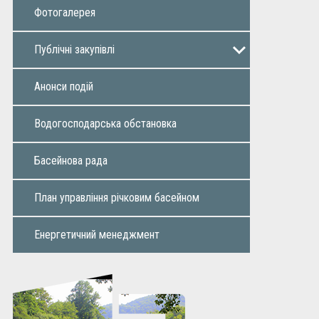
Фотогалерея
Публічні закупiвлi
Річний план
Додаток до річного плану
Інформація про закупівлі
Звіти
Анонси подій
Водогосподарська обстановка
Басейнова рада
План управління річковим басейном
Енергетичний менеджмент