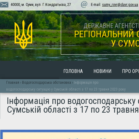
40000, м. Суми, вул. Г.Кондратьєва, 27
E-mail:
sumy_rovr@davr.gov.ua
ДЕРЖАВНЕ АГЕНТСТВ
РЕГІОНАЛЬНИЙ 
У СУМС
ГОЛОВНА
НОВИНИ
ПРО ОР
Главная
›
Водогосподарська обстановка
›
Інформація про
водогосподарську ситуацію у Сумській області з 17 по 23 травня 2023 року
Інформація про водогосподарську 
Сумській області з 17 по 23 травня