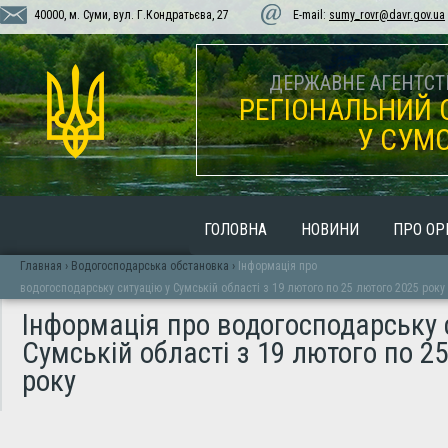
40000, м. Суми, вул. Г.Кондратьєва, 27
E-mail:
sumy_rovr@davr.gov.ua
ДЕРЖАВНЕ АГЕНТСТВ
РЕГІОНАЛЬНИЙ 
У СУМС
ГОЛОВНА
НОВИНИ
ПРО ОР
Главная
›
Водогосподарська обстановка
›
Інформація про
водогосподарську ситуацію у Сумській області з 19 лютого по 25 лютого 2025 року
Інформація про водогосподарську 
Сумській області з 19 лютого по 2
року