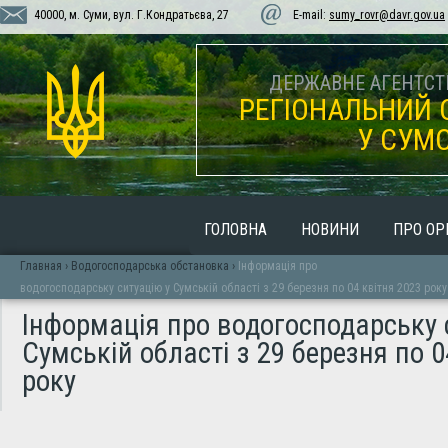
40000, м. Суми, вул. Г.Кондратьєва, 27
E-mail:
sumy_rovr@davr.gov.ua
ДЕРЖАВНЕ АГЕНТСТВ
РЕГІОНАЛЬНИЙ 
У СУМС
ГОЛОВНА
НОВИНИ
ПРО ОР
Главная
›
Водогосподарська обстановка
›
Інформація про
водогосподарську ситуацію у Сумській області з 29 березня по 04 квітня 2023 року
Інформація про водогосподарську 
Сумській області з 29 березня по 0
року