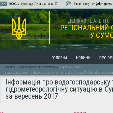
40000, м. Суми, вул. Г.Кондратьєва, 27
E-mail:
sumy_rovr@davr.gov.ua
ДЕРЖАВНЕ АГЕНТСТВ
РЕГІОНАЛЬНИЙ 
У СУМС
ГОЛОВНА
НОВИНИ
ПРО ОР
Главная
›
Водогосподарська обстановка
›
Інформація про
водогосподарську та гідрометеорологічну ситуацію в Сумській області за вересен
Інформація про водогосподарську 
гідрометеорологічну ситуацію в Су
за вересень 2017