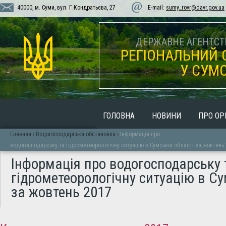
40000, м. Суми, вул. Г.Кондратьєва, 27
E-mail:
sumy_rovr@davr.gov.ua
ДЕРЖАВНЕ АГЕНТСТВ
РЕГІОНАЛЬНИЙ 
У СУМС
ГОЛОВНА
НОВИНИ
ПРО ОР
Главная
›
Водогосподарська обстановка
›
Інформація про
водогосподарську та гідрометеорологічну ситуацію в Сумській області за жовтень
Інформація про водогосподарську 
гідрометеорологічну ситуацію в Су
за жовтень 2017