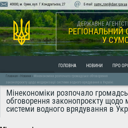
40000, м. Суми, вул. Г.Кондратьєва, 27
E-mail:
sumy_rovr@davr.gov.ua
ДЕРЖАВНЕ АГЕНТСТВ
РЕГІОНАЛЬНИЙ 
У СУМС
ГОЛОВНА
НОВИНИ
ПРО ОР
Главная
›
Новини
›
Мінекономіки розпочало громадське обговорення
законопроєкту щодо модернізації системи водного врядування в Україні.
Мінекономіки розпочало громадсь
обговорення законопроєкту щодо м
системи водного врядування в Укра