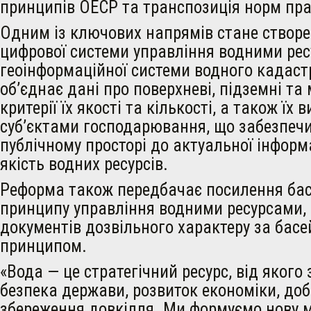
принципів ОЕСР та транспозиція норм пра
Одним із ключових напрямів стане створе
цифрової системи управління водними ре
геоінформаційної системи водного кадаст
об’єднає дані про поверхневі, підземні та 
критерії їх якості та кількості, а також їх
суб’єктами господарювання, що забезпечи
публічному просторі до актуальної інформа
якість водних ресурсів.
Реформа також передбачає посилення ба
принципу управління водними ресурсами,
документів дозвільного характеру за бас
принципом.
«Вода — це стратегічний ресурс, від якого
безпека держави, розвиток економіки, доб
збереження довкілля. Ми формуємо нову 