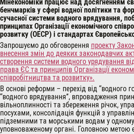
Мінекономіки працює над досягненням єв
бенчмарків у сфері водної політики та ф
сучасної системи водного врядування, по
принципах Організації економічного співр
розвитку (ОЕСР) і стандартах Європейськ
Запрошуємо до обговорення
проекту Зако
внесення змін до деяких законодавчих ак
створення системи водного урядування ві
права ЄС та принципів Організації економ
співробітництва та розвитку».
В основі реформи – перехід від “водного 
“водного врядування”, впровадження при
вільноплинності та збереження річок, упр
посухами, консолідація функцій з управлі
підземними та морськими водам у одном
уповноваженому органі. Головною метою 