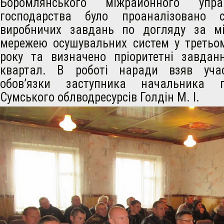
Боромлянського міжрайонного упра
господарства було проаналізовано 
виробничих завдань по догляду за мі
мережею осушувальних систем у третьом
року та визначено пріоритетні завдан
квартал. В роботі наради взяв уча
обов’язки заступника начальника п
Сумського облводресурсів Голдін М.
І.