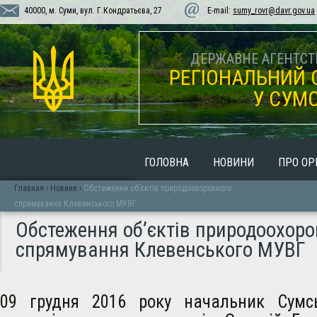
40000, м. Суми, вул. Г.Кондратьєва, 27
E-mail:
sumy_rovr@davr.gov.ua
ДЕРЖАВНЕ АГЕНТСТВ
РЕГІОНАЛЬНИЙ 
У СУМС
ГОЛОВНА
НОВИНИ
ПРО ОР
Главная
›
Новини
›
Обстеження об’єктів природоохоронного
спрямування Клевенського МУВГ
Обстеження об’єктів природоохоро
спрямування Клевенського МУВГ
09 грудня 2016 року начальник Сумсь