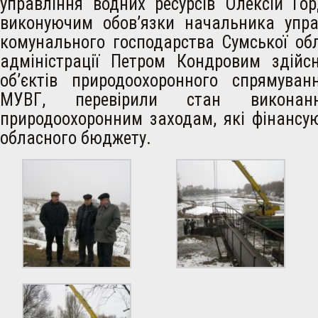
управління водних ресурсів Олексій Гор
виконуючим обов’язки начальника упра
комунального господарства Сумської об
адміністрації Петром Кондровим здійс
об’єктів природоохоронного спрямуван
МУВГ, перевірили стан викона
природоохоронним заходам, які фінансу
обласного бюджету.