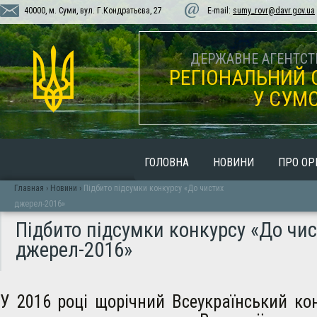
40000, м. Суми, вул. Г.Кондратьєва, 27
E-mail:
sumy_rovr@davr.gov.ua
ДЕРЖАВНЕ АГЕНТСТВ
РЕГІОНАЛЬНИЙ 
У СУМС
ГОЛОВНА
НОВИНИ
ПРО ОР
Главная
›
Новини
›
Підбито підсумки конкурсу «До чистих
джерел-2016»
Підбито підсумки конкурсу «До чи
джерел-2016»
У 2016 році щорічний Всеукраїнський ко