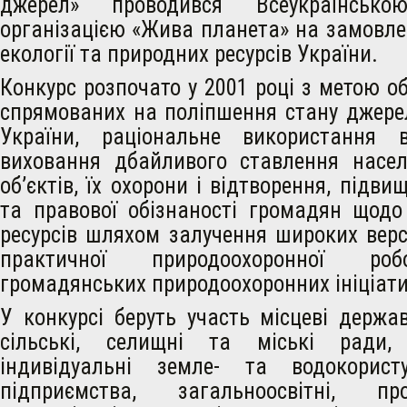
джерел» проводився Всеукраїнсько
організацією «Жива планета» на замовле
екології та природних ресурсів України.
Конкурс розпочато у 2001 році з метою об
спрямованих на поліпшення стану джерел
України, раціональне використання в
виховання дбайливого ставлення насе
об’єктів, їх охорони і відтворення, підви
та правової обізнаності громадян щодо
ресурсів шляхом залучення широких вер
практичної природоохоронної роб
громадянських природоохоронних ініціати
У конкурсі беруть участь місцеві державн
сільські, селищні та міські ради,
індивідуальні земле- та водокористу
підприємства, загальноосвітні, профе