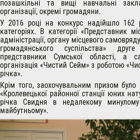
позашкільні та вищі навчальні закла
організації, окремі громадяни.
У 2016 році на конкурс надійшло 162 
категоріях. В категорії «Представник мі
адміністрації, органу місцевого самовряду
громадянського суспільства» друг
представники Сумської області, а с
організація «Чистий Сейм» з роботою «Чис
річка».
Крім того, заохочувальним призом було 
«Кролевецької районної станції юних нату
річка Свидня в недалекому минулому
майбутньому».