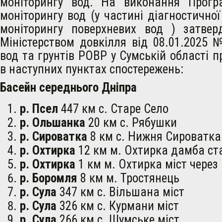
моніторингу вод. На виконання Прогр
моніторингу вод (у частині діагностичної
моніторингу поверхневих вод ) затве
Міністерством довкілля від 08.01.2025 
вод та грунтів РОВР у Сумській області п
в наступних пунктах спостережень:
Басейн середнього Дніпра
р. Псел
447 км с. Старе Село
р. Ольшанка
20 км с. Рябушки
р. Сироватка
8 км с. Нижня Сироватка
р. Охтирка
12 км м. Охтирка дамба ст
р. Охтирка
1 км м. Охтирка міст через 
р. Боромля
8 км м. Тростянець
р. Сула
347 км с. Вільшана міст
р. Сула
326 км с. Курмани міст
р. Сула
266 км с. Шумське міст