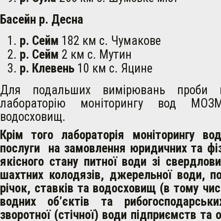
Басейн р. Десна
р. Сейм
182 км с. Чумакове
р. Сейм
2 км с. Мутин
р. Клевень
10 км с. Яцине
Для подальших вимірювань проби в
лабораторію моніторингу вод МОЗМ
водосховищ.
Крім того лабораторія моніторингу в
послуги на замовлення юридичних та фіз
якісного стану питної води зі свердлови
шахтних колодязів, джерельної води, п
річок, ставків та водосховищ (в тому чис
водних об’єктів та рибогосподарськи
зворотної (стічної) води підприємств та о