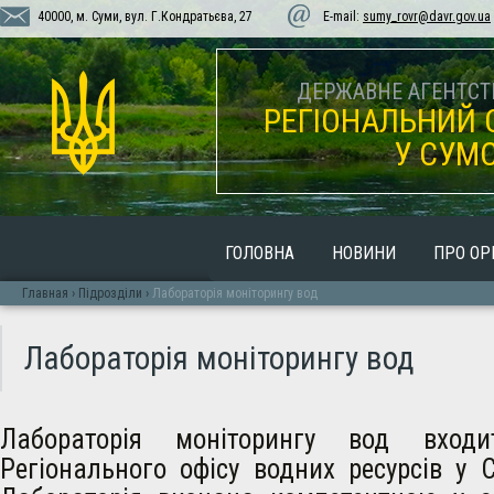
40000, м. Суми, вул. Г.Кондратьєва, 27
E-mail:
sumy_rovr@davr.gov.ua
ДЕРЖАВНЕ АГЕНТСТВ
РЕГІОНАЛЬНИЙ 
У СУМС
ГОЛОВНА
НОВИНИ
ПРО ОР
Главная
›
Пiдроздiли
›
Лабораторія моніторингу вод
Лабораторія моніторингу вод
Лабораторія моніторингу вод вход
Регіонального офісу водних ресурсів у С