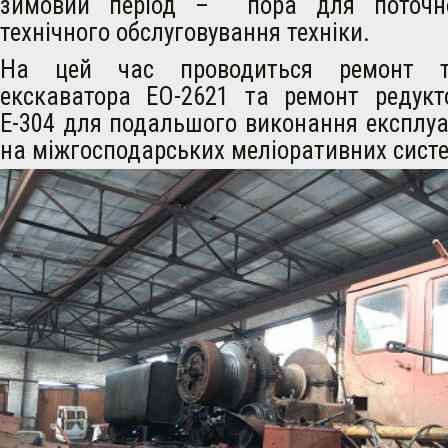
зимовий період – пора для поточн
технічного обслуговування техніки.
На цей час проводиться ремонт тр
екскаватора ЕО-2621 та ремонт редукт
Е-304 для подальшого виконання експлуа
на міжгосподарських меліоративних сист