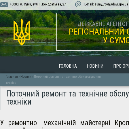
40000, м. Суми, вул. Г.Кондратьєва, 27
E-mail:
sumy_rovr@davr.gov.ua
ДЕРЖАВНЕ АГЕНТСТВ
РЕГІОНАЛЬНИЙ 
У СУМС
ГОЛОВНА
НОВИНИ
ПРО ОР
Главная
›
Новини
›
Поточний ремонт та технічне обслуговування
техніки
Поточний ремонт та технічне обсл
техніки
У ремонтно- механічній майстерні Кро