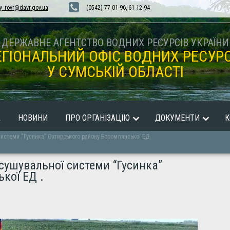
y_rovr@davr.gov.ua
(0542) 77-01-96, 61-12-94
ДЕРЖАВНЕ АГЕНТСТВО ВОДНИХ РЕСУРСІВ УКРАЇНИ
ЕГІОНАЛЬНИЙ ОФІС ВОДНИХ РЕСУРС
У СУМСЬКІЙ ОБЛАСТІ
А
НОВИНИ
ПРО ОРГАНІЗАЦІЮ
ДОКУМЕНТИ
К
истеми “Гусинка” Охтирського району Боромлянської ЕД
ушувальної системи “Гусинка”
кої ЕД .