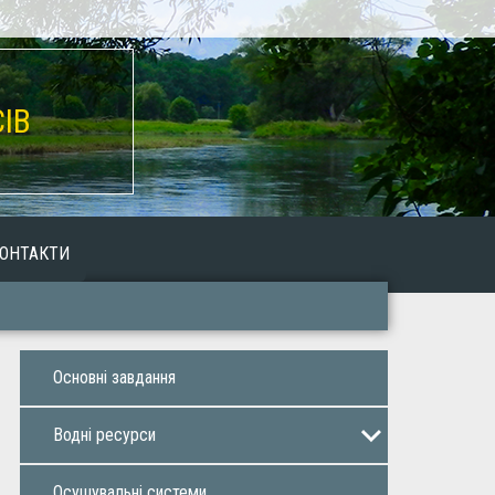
ІВ
ОНТАКТИ
Основнi завдaння
Воднi ресурси
Оренда водних об’єктів
Осушувальнi системи