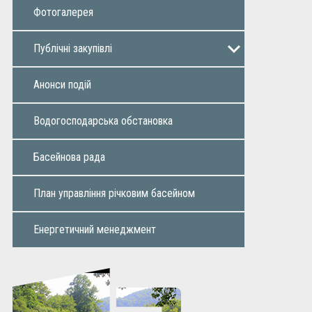
Фотогалерея
Публічні закупiвлi
Річний план
Додаток до річного плану
Інформація про закупівлі
Звіти
Анонси подій
Водогосподарська обстановка
Басейнова рада
План управління річковим басейном
Енергетичний менеджмент