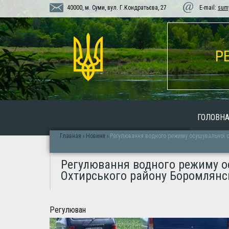
40000, м. Суми, вул. Г.Кондратьєва, 27
E-mail:
sum
Р
ГОЛОВН
Главная
›
Новини
›
Регулювання водного режиму осушувальної с
.
Регулювання водного режиму ос
Охтирського району Боромлянсь
Регулюван