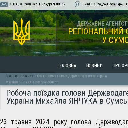
40000, м. Суми, вул. Г.Кондратьєва, 27
E-mail:
sumy_rovr@davr.gov.ua
ДЕРЖАВНЕ АГЕНТСТВ
РЕГІОНАЛЬНИЙ 
У СУМС
ГОЛОВНА
НОВИНИ
ПРО ОР
Главная
›
Новини
›
Робоча поїздка голови Держводагентства України
Михайла ЯНЧУКА в Сумську область
Робоча поїздка голови Держводаг
України Михайла ЯНЧУКА в Сумсь
23 травня 2024 року голова Держводаг