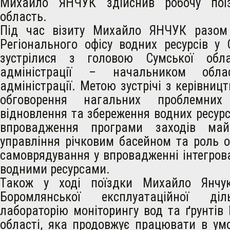
Михайло ЯНЧУК здійснив робочу пої
область.
Під час візиту Михайло ЯНЧУК разом
Регіонального офісу водних ресурсів у 
зустрілися з головою Сумської обла
адміністрації – начальником облас
адміністрації. Метою зустрічі з керівниц
обговорення нагальних проблемни
відновлення та збереження водних ресурсі
впровадження програми заходів май
управління річковим басейном та роль о
самоврядування у впровадженні інтегров
водними ресурсами.
Також у ході поїздки Михайло Янчук
Боромлянської експлуатаційної діл
лабораторію моніторингу вод та ґрунтів
області, яка продовжує працювати в умо