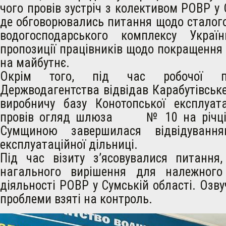
чого провів зустріч з колективом РОВР у 
де обговорювались питання щодо сталог
водогосподарського комплексу Украї
пропозиції працівників щодо покращення 
на майбутнє.
Окрім того, під час робочої по
Держводагентства відвідав Карабутівськ
виробничу базу Конотопської експлуата
провів огляд шлюза № 10 на річці 
Сумщиною завершилася відвідування
експлуатаційної дільниці.
Під час візиту з’ясовувалися питання,
нагального вирішення для належного 
діяльності РОВР у Сумській області. Озвуч
проблеми взяті на контроль.