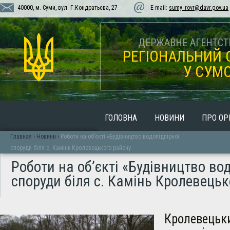
40000, м. Суми, вул. Г.Кондратьєва, 27
E-mail:
sumy_rovr@davr.gov.ua
ДЕРЖАВНЕ АГЕНТСТВ
РЕГІОНАЛЬНИЙ 
У СУМС
ГОЛОВНА
НОВИНИ
ПРО ОР
Главная
›
Новини
›
Роботи на об’єкті «Будівництво водопідпірної
споруди біля с. Камінь Кролевецького району
Роботи на об’єкті «Будівництво вод
споруди біля с. Камінь Кролевецьк
Кролевецьк