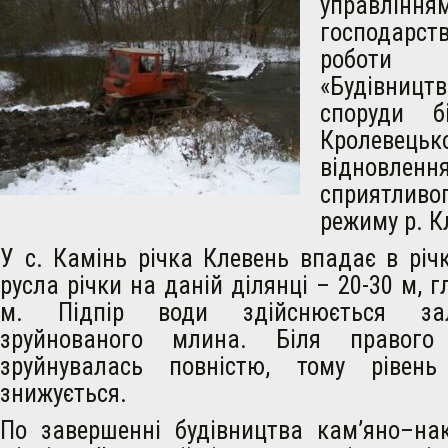
управлі
господарст
роботи 
«Будівницт
споруди б
Кролевецьк
відновленн
сприятливог
режиму р. К
У с. Камінь річка Клевень впадає в рі
русла річки на даній ділянці – 20-30 м, г
м. Підпір води здійснюється за
зруйнованого млина. Біля правого
зруйнувалась повністю, тому рівен
знижується.
По завершенні будівництва кам’яно–нак