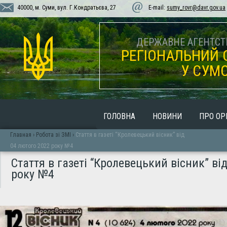
40000, м. Суми, вул. Г.Кондратьєва, 27
E-mail:
sumy_rovr@davr.gov.ua
ДЕРЖАВНЕ АГЕНТСТВ
РЕГІОНАЛЬНИЙ 
У СУМС
ГОЛОВНА
НОВИНИ
ПРО ОР
Главная
›
Робота зі ЗМІ
›
Стаття в газеті “Кролевецький вісник” від
04 лютого 2022 року №4
Стаття в газеті “Кролевецький вісник” ві
року №4