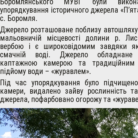
Боромлянського МУВГ були викон
упорядкування історичного джерела «П’ят
с. Боромля.
Джерело розташоване поблизу автошляху
мальовничій місцевості долини р. Ли
вербою і є широковідомим завдяки які
смачній воді. Джерело обладнане 
каптажною камерою та традиційним
підйому води – «журавлем».
Під час упорядкування було підчищен
камери, видалено зайву рослинність та
джерела, пофарбовано огорожу та «жураве