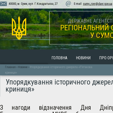
40000, м. Суми, вул. Г.Кондратьєва, 27
E-mail:
sumy_rovr@davr.gov.ua
ДЕРЖАВНЕ АГЕНТСТВ
РЕГІОНАЛЬНИЙ 
У СУМС
ГОЛОВНА
НОВИНИ
ПРО ОР
Главная
›
Новини
›
Упорядкування історичного джерела «П’ятакова
криниця»
Упорядкування історичного джере
криниця»
З нагоди відзначення Дня Дніпр