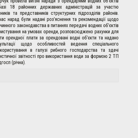
рчук провела виїзні наради з орендарями водних об’єктів
базі 18 районних державних адміністрацій за участю
вників та представників структурних підрозділів районів.
час нарад були надані роз’яснення та рекомендації щодо
 чинного законодавства в питаннях передачі водних об’єктів
ристування на умовах оренди, розповсюджено рахунки для
ти орендної плати за орендовані водні об’єкти та надано
сультації щодо особливостей ведення спеціального
користування в галузі рибного господарства та здачі
истичної звітності про використання води за формою 2 ТП
дгосп (річна).