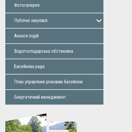
Фотогалерея
Публічні закупiвлi
Річний план
Додаток до річного плану
Інформація про закупівлі
Звіти
Анонси подій
Водогосподарська обстановка
Басейнова рада
План управління річковим басейном
Енергетичний менеджмент