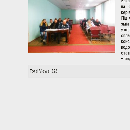
Вака
на 
кері
Під 
змін
у ко
спла
кон
водо
стат
– во
Total Views: 326