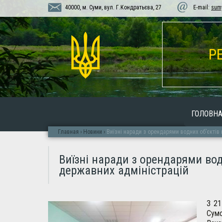
40000, м. Суми, вул. Г.Кондратьєва, 27
E-mail:
sum
Р
ГОЛОВН
Главная
›
Новини
›
Виїзні наради з орендарями водних об’єктів 
Виїзні наради з орендарями вод
державних адміністрацій
З 21
Сум