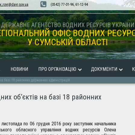
y_rovr@davr.gov.ua
(0542) 77-01-96, 61-12-94
ДЕРЖАВНЕ АГЕНТСТВО ВОДНИХ РЕСУРСІВ УКРАЇНИ
ЕГІОНАЛЬНИЙ ОФІС ВОДНИХ РЕСУРС
У СУМСЬКІЙ ОБЛАСТІ
А
НОВИНИ
ПРО ОРГАНІЗАЦІЮ
ДОКУМЕНТИ
К
на базі 18 районних державних адміністрацій
них об’єктів на базі 18 районних
 листопада по 06 грудня 2016 року заступник начальника
ського обласного управління водних ресурсів Олена