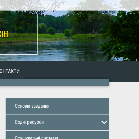
ІВ
ОНТАКТИ
Основнi завдaння
Воднi ресурси
Оренда водних об’єктів
Осушувальнi системи