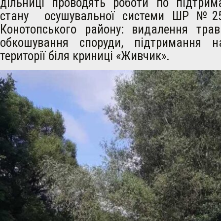
дільниці проводять роботи по підтри
стану осушувальної системи ШР №25
Конотопського району: видалення тра
обкошування споруди, підтримання н
території біля криниці «Живчик».