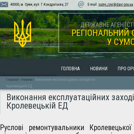
40000, м. Суми, вул. Г.Кондратьєва, 27
E-mail:
sumy_rovr@davr.gov.ua
ДЕРЖАВНЕ АГЕНТСТВ
РЕГІОНАЛЬНИЙ 
У СУМС
ГОЛОВНА
НОВИНИ
ПРО ОР
Главная
›
Новини
›
Виконання експлуатаційних заходів по
Кролевецькій ЕД
Виконання експлуатаційних заході
Кролевецькій ЕД
Руслові ремонтувальники Кролевецької 