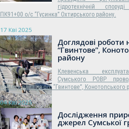
гідротехнічній споруді
ПК91+00 о/с “Гусинка” Охтирського району.
17 Кві 2025
Доглядові роботи н
“Гвинтове”, Конот
району
Клевенська експлуат
Сумського РОВР прово
побілку плит на о/с “Гвинтове”, Конотопськог
04 Кві 2025
Дослідження прир
джерел Сумської 