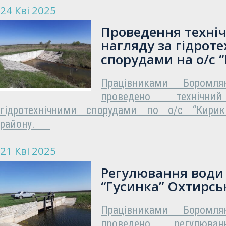
24 Кві 2025
Проведення техні
нагляду за гідрот
спорудами на о/с 
Працівниками Боромл
проведено техніч
гідротехнічними спорудами по о/с “Кирикі
району.
21 Кві 2025
Регулювання води 
“Гусинка” Охтирсь
Працівниками Боромл
проведено регулю