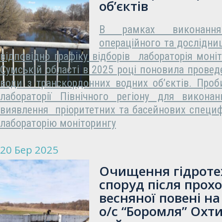
об’єктів
В рамках виконання 
операційного та дослідни
відповідно графіку відборів лабораторія моні
Сумській області в 2025 році поновила провед
води з транскордонних водних об’єктів. Про
лабораторії Північного регіону для викона
виявлення пріоритетних та басейнових специф
лабораторію моніторингу
20 Бер 2025
Очищення гідроте
споруд після прох
весняної повені на
о/с “Боромля” Охт