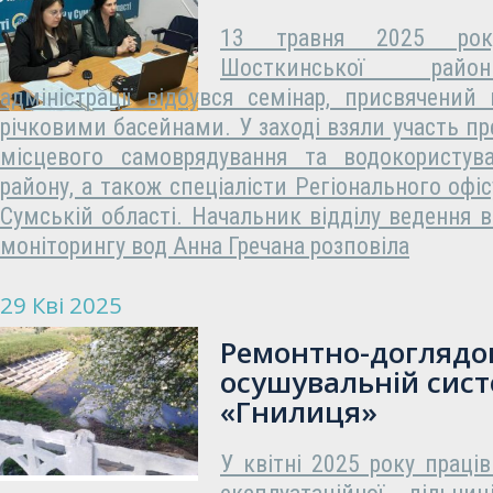
13 травня 2025 року
Шосткинської райо
адміністрації відбувся семінар, присвячений
річковими басейнами. У заході взяли участь пр
місцевого самоврядування та водокористув
району, а також спеціалісти Регіонального офіс
Сумській області. Начальник відділу ведення в
моніторингу вод Анна Гречана розповіла
29 Кві 2025
Ремонтно-доглядов
осушувальній сист
«Гнилиця»
У квітні 2025 року праці