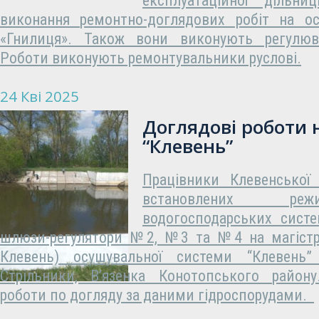
експлуатаційної дільни
виконання ремонтно-доглядових робіт на ос
«Гнилиця». Також вони виконують регулюва
Роботи виконують ремонтувальники руслові.
24 Кві 2025
Доглядові роботи н
“Клевень”
Працівники Клевенської
встановлених ре
водогосподарських систе
шлюзи-регулятори №2, №3 та №4 на магістра
Клевень) осушувальної системи “Клевень” 
Стрільники, В’язенка Конотопського район
роботи по догляду за даними гідроспорудами.