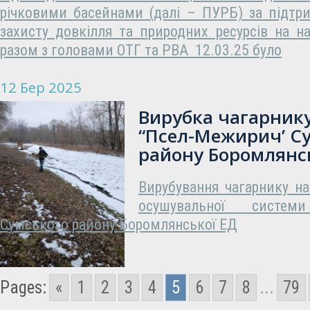
річковими басейнами (далі – ПУРБ) за підтр
захисту довкілля та природних ресурсів на н
разом з головами ОТГ та РВА 12.03.25 було
12 Бер 2025
Вирубка чагарнику
“Псел-Межирич’ С
району Боромлянс
Вирубування чагарнику н
осушувальної системи
Сумського району Боромлянської ЕД
Pages:
«
1
2
3
4
5
6
7
8
...
79