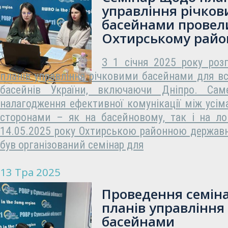
управління річко
басейнами провел
Охтирському райо
З 1 січня 2025 року розп
планів управління річковими басейнами для всі
басейнів України, включаючи Дніпро. С
налагодження ефективної комунікації між усім
сторонами – як на басейновому, так і на ло
14.05.2025 року Охтирською районною держав
був організований семінар для
13 Тра 2025
Проведення семін
планів управління
басейнами