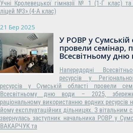
Учні Кролевецької гімназії № 1 (1-Г клас) т
ліцей №3» (4-А клас)
21 Бер 2025
У РОВР у Сумській 
провели семінар, 
Всесвітньому дню 
Напередодні Всесвітн
ресурсів у Регіональн
ресурсів у Сумській області провели семі
Всесвітньому дню води – 2025, збереже
раціональному використанню водних ресурсів на
йому експлуатаційних дільницях. З вітальним с
звернулась заступник начальника РОВР у Сумс
ВАКАРЧУК та