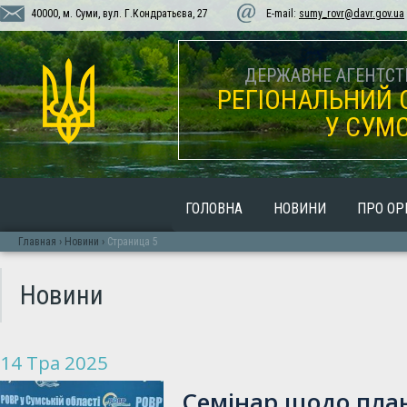
40000, м. Суми, вул. Г.Кондратьєва, 27
E-mail:
sumy_rovr@davr.gov.ua
ДЕРЖАВНЕ АГЕНТСТВ
РЕГІОНАЛЬНИЙ 
У СУМС
ГОЛОВНА
НОВИНИ
ПРО ОР
Главная
›
Новини
›
Страница 5
Новини
14 Тра 2025
Семінар щодо пла