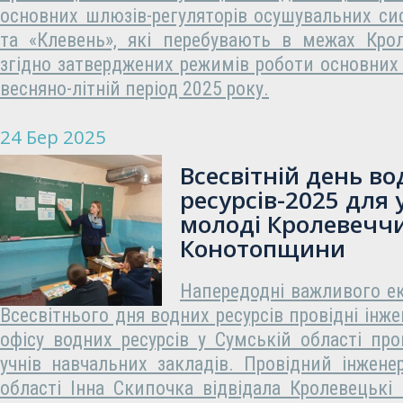
основних шлюзів-регуляторів осушувальних си
та «Клевень», які перебувають в межах Крол
згідно затверджених режимів роботи основних
весняно-літній період 2025 року.
24 Бер 2025
Всесвітній день в
ресурсів-2025 для 
молоді Кролевечч
Конотопщини
Напередодні важливого ек
Всесвітнього дня водних ресурсів провідні інж
офісу водних ресурсів у Сумській області про
учнів навчальних закладів. Провідний інжен
області Інна Скипочка відвідала Кролевецькі 