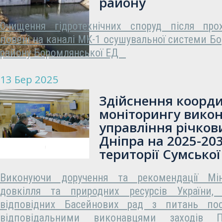
району
Очищення гідротехнічних споруд після про
повені на каналі МК-1 осушувальної системи Б
району Боромлянської ЕД
13 Бер 2025
Здійснення коорди
моніторингу вико
управління річко
Дніпра на 2025-20
території Сумської
Виконуючи доручення та рекомендації Міні
довкілля та природних ресурсів України, 
відповідних Басейнових рад з питань пос
відповідальними виконавцями заходів П