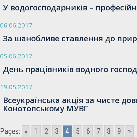
У водогосподарників – професійн
06.06.2017
За шанобливе ставлення до при
05.06.2017
День працівників водного госпо
19.05.2017
Всеукраїнська акція за чисте дов
Конотопському МУВГ
Pages:
«
1
2
3
4
5
6
7
8
9
»