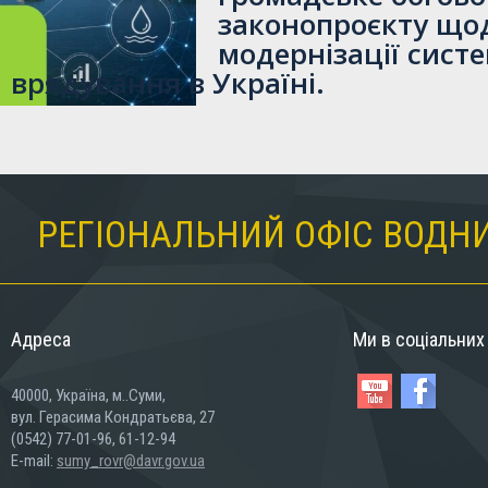
законопроєкту що
модернізації сист
врядування в Україні.
РЕГІОНАЛЬНИЙ ОФІС ВОДНИ
Адреса
Ми в соціальни
40000, Україна, м..Суми,
вул. Герасима Кондратьєва, 27
(0542) 77-01-96, 61-12-94
E-mail:
sumy_rovr@davr.gov.ua