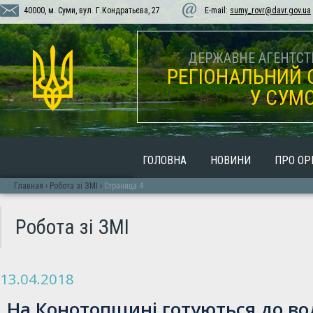
40000, м. Суми, вул. Г.Кондратьєва, 27
E-mail:
sumy_rovr@davr.gov.ua
ДЕРЖАВНЕ АГЕНТСТВ
РЕГІОНАЛЬНИЙ 
У СУМС
ГОЛОВНА
НОВИНИ
ПРО ОР
Главная
›
Робота зі ЗМІ
›
Страница 4
Робота зі ЗМІ
13.04.2018
На Конотопщині готуються до во