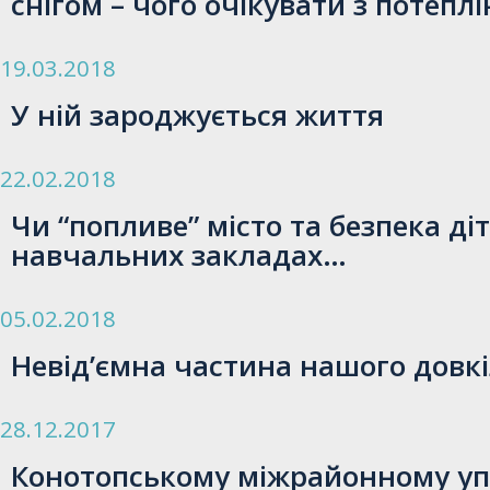
снігом – чого очікувати з потепл
19.03.2018
У ній зароджується життя
22.02.2018
Чи “попливе” місто та безпека діт
навчальних закладах…
05.02.2018
Невід’ємна частина нашого довк
28.12.2017
Конотопському міжрайонному у