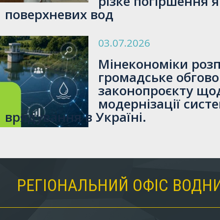
різке погіршення я
поверхневих вод
03.07.2026
Мінекономіки роз
громадське обгов
законопроєкту що
модернізації сист
врядування в Україні.
РЕГІОНАЛЬНИЙ ОФІС ВОДНИ