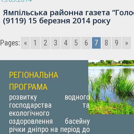
Ямпільська районна газета “Голо
(9119) 15 березня 2014 року
Pages:
«
1
2
3
4
5
6
7
8
9
»
РЕГІОНАЛЬНА
ПРОГРАМА
розвитку водного
господарства та
екологічного
оздоровлення басейну
річки дніпро на період до