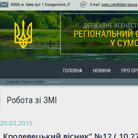
40000, м. Суми, вул. Г.Кондратьєва, 27
E-mail:
sumy_rovr@davr.gov.ua
ДЕРЖАВНЕ АГЕНТСТВ
РЕГІОНАЛЬНИЙ 
У СУМС
ГОЛОВНА
НОВИНИ
ПРО ОР
Главная
›
Робота зі ЗМІ
›
Страница 7
Робота зі ЗМІ
20.03.2015
Кролевецький вісник” №12 ( 10 27