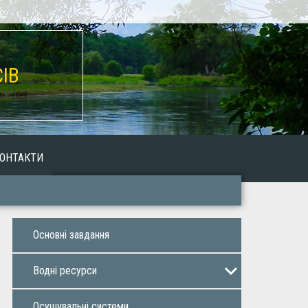
ІВ
ОНТАКТИ
Основнi завдaння
Воднi ресурси
Оренда водних об’єктів
Осушувальнi системи