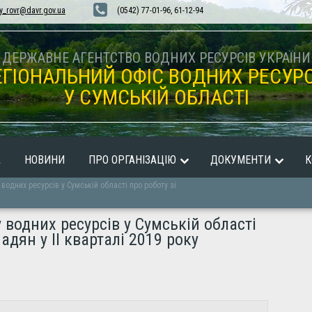
y_rovr@davr.gov.ua
(0542) 77-01-96, 61-12-94
ДЕРЖАВНЕ АГЕНТСТВО ВОДНИХ РЕСУРСІВ УКРАЇНИ
ЕГІОНАЛЬНИЙ ОФІС ВОДНИХ РЕСУРС
У СУМСЬКІЙ ОБЛАСТІ
А
НОВИНИ
ПРО ОРГАНІЗАЦІЮ
ДОКУМЕНТИ
К
водних ресурсів у Сумській області про роботу зі
 водних ресурсів у Сумській області
дян у ІІ кварталі 2019 року