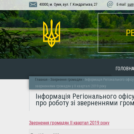
40000, м. Суми, вул. Г.Кондратьєва, 27
E-mail:
sum
Р
ГОЛОВН
Главная
›
Звернення громадян
›
Інформація Регіонального офісу 
зверненнями громадян у ІІ кварталі 2019 року
Інформація Регіонального офісу
про роботу зі зверненнями грома
Звернення громадян ІІ квартал 2019 року