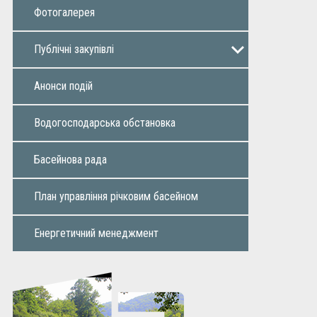
Фотогалерея
Публічні закупiвлi
Річний план
Додаток до річного плану
Інформація про закупівлі
Звіти
Анонси подій
Водогосподарська обстановка
Басейнова рада
План управління річковим басейном
Енергетичний менеджмент